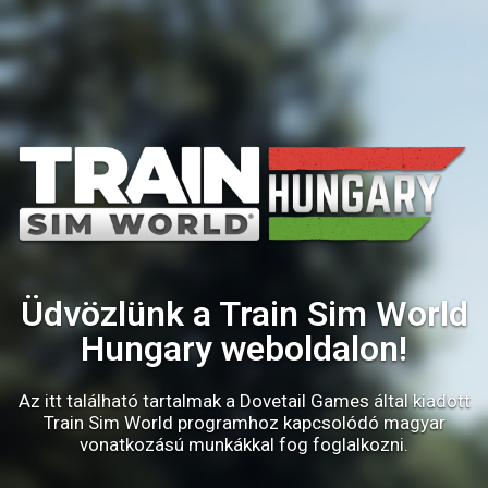
Üdvözlünk a Train Sim World
Hungary weboldalon!
Az itt található tartalmak a Dovetail Games által kiadott
Train Sim World programhoz kapcsolódó magyar
vonatkozású munkákkal fog foglalkozni.