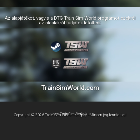
Az alapjátékot, vagyis a DTG Train Sim World programot ezekről
az oldalakról tudjátok letölteni:
TrainSimWorld.com
www.TrainSimWorld.hu
Copyright © 2026 Train Sim World Hungary - Minden jog fenntartva!